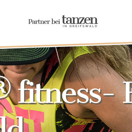
itness- F
ld