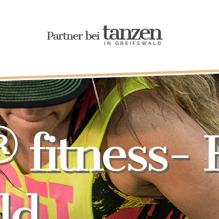
itness- F
ld